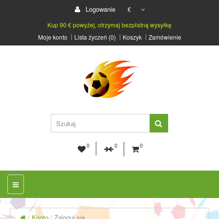
Logowanie
€
Kup 90 € powyżej, otrzymaj bezpłatną wysyłkę
Moje konto
Lista życzeń (0)
Koszyk
Zamówienie
0
0
0
Konto
Zaloguj się