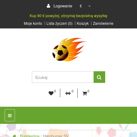
Logowanie
€
Kup 90 € powyżej, otrzymaj bezpłatną wysyłkę
Moje konto
Lista życzeń (0)
Koszyk
Zamówienie
0
0
0
Bundesliga
Hamburger SV