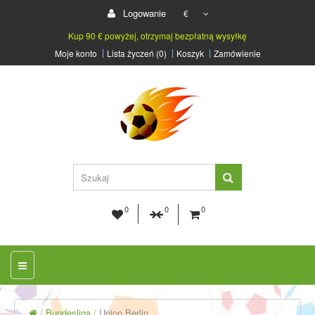
Logowanie
€
Kup 90 € powyżej, otrzymaj bezpłatną wysyłkę
Moje konto
Lista życzeń (0)
Koszyk
Zamówienie
0
0
0
Bundesliga
Union Berlin