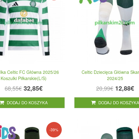
lka Celtic FC Główna 2025/26
Celtic Dziecięca Główna Skar
Koszulki Piłkarskie(L/S)
2024/25
32,85€
12,88€
68,55€
20,99€
DODAJ DO KOSZYKA
DODAJ DO KOSZYK
-39%