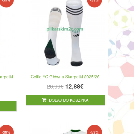
arpetki
Celtic FC Główna Skarpetki 2025/26
12,88€
20,99€
DODAJ DO KOSZYKA
A
-39%
-53%