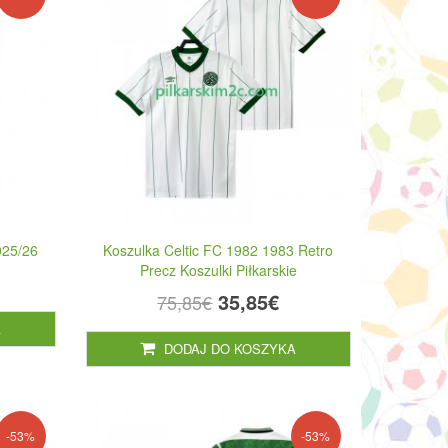
2025/26
Koszulka Celtic FC 1982 1983 Retro
Precz Koszulki Piłkarskie
35,85€
75,85€
A
DODAJ DO KOSZYKA
-53%
-53%