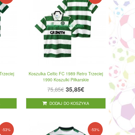
Trzeciej
Koszulka Celtic FC 1989 Retro Trzeciej
1990 Koszulki Piłkarskie
35,85€
75,85€
A
DODAJ DO KOSZYKA
-53%
-53%