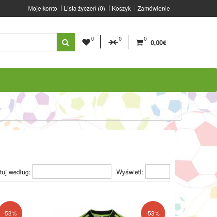
Moje konto
Lista życzeń (0)
Koszyk
Zamówienie
0
0
0
0,00€
tuj według:
Wyświetl:
-53%
-53%