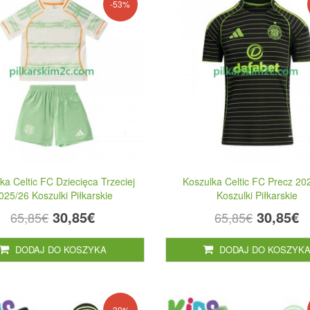
-53%
ka Celtic FC Dziecięca Trzeciej
Koszulka Celtic FC Precz 20
025/26 Koszulki Piłkarskie
Koszulki Piłkarskie
30,85€
30,85€
65,85€
65,85€
DODAJ DO KOSZYKA
DODAJ DO KOSZYK
-39%