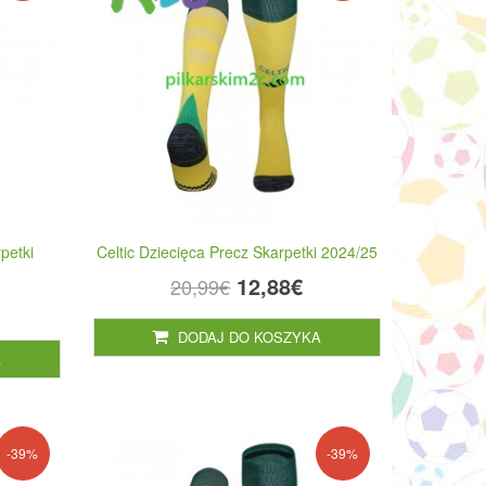
petki
Celtic Dziecięca Precz Skarpetki 2024/25
12,88€
20,99€
DODAJ DO KOSZYKA
A
-39%
-39%