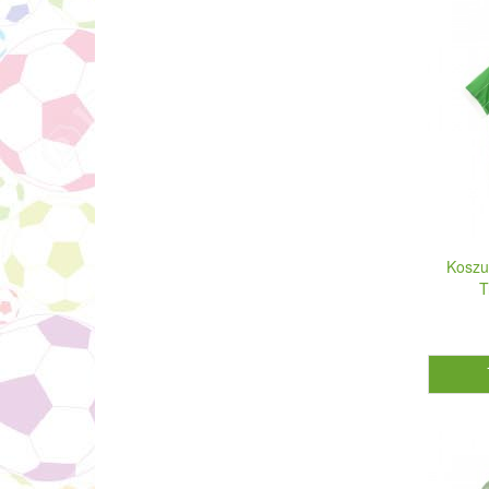
Koszu
T