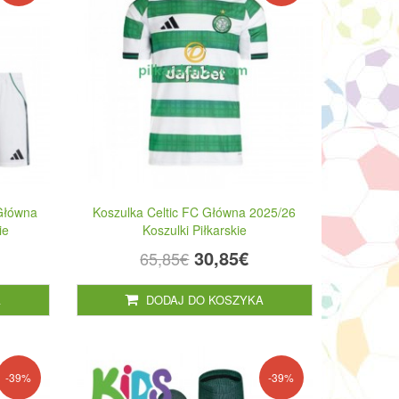
 Główna
Koszulka Celtic FC Główna 2025/26
ie
Koszulki Piłkarskie
30,85€
65,85€
A
DODAJ DO KOSZYKA
-39%
-39%