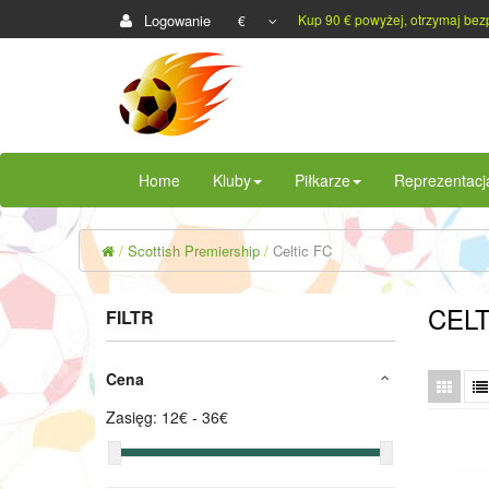
Logowanie
Kup 90 € powyżej, otrzymaj bez
€
Home
Kluby
Piłkarze
Reprezentacj
Scottish Premiership
Celtic FC
CELT
FILTR
Cena
Zasięg:
12
€ -
36
€