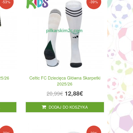
-53%
-39%
25/26
Celtic FC Dziecięca Główna Skarpetki
2025/26
12,88€
20,99€
A
DODAJ DO KOSZYKA
-39%
-39%