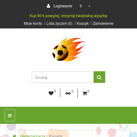
Logowanie
€
Kup 90 € powyżej, otrzymaj bezpłatną wysyłkę
Moje konto
Lista życzeń (0)
Koszyk
Zamówienie
0
0
0
Reprezentacja
Kanada