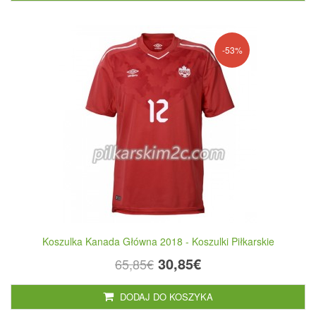
-53%
Koszulka Kanada Główna 2018 - Koszulki Piłkarskie
30,85€
65,85€
DODAJ DO KOSZYKA